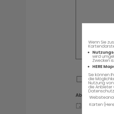
Wenn Sie zus
Kartendarste
Nutzungs
wird umge
Zwecken is
HERE Map
Sie können I
die Möglichk
Nutzung von 
die Anbieter 
Datenschutzh
Websiteana
Karten (Her