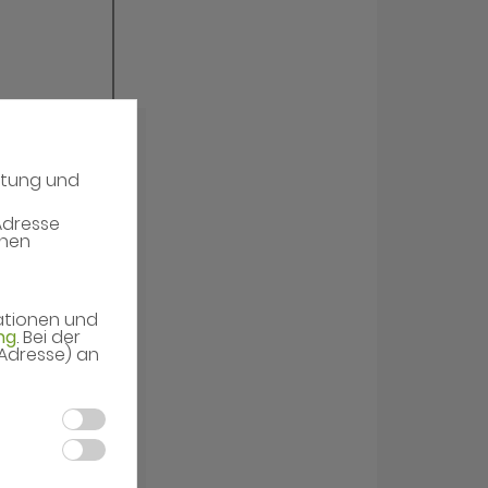
atung und
Adresse
enen
mationen und
ng
. Bei der
-Adresse) an