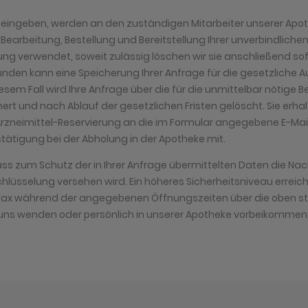
er eingeben, werden an den zuständigen Mitarbeiter unserer Apot
r Bearbeitung, Bestellung und Bereitstellung Ihrer unverbindliche
ung verwendet, soweit zulässig löschen wir sie anschließend sof
ünden kann eine Speicherung Ihrer Anfrage für die gesetzliche 
diesem Fall wird Ihre Anfrage über die für die unmittelbar nötige
ert und nach Ablauf der gesetzlichen Fristen gelöscht. Sie erha
Arzneimittel-Reservierung an die im Formular angegebene E-Mail
tätigung bei der Abholung in der Apotheke mit.
ass zum Schutz der in Ihrer Anfrage übermittelten Daten die Nach
lüsselung versehen wird. Ein höheres Sicherheitsniveau erreiche
r Fax während der angegebenen Öffnungszeiten über die oben s
ns wenden oder persönlich in unserer Apotheke vorbeikommen