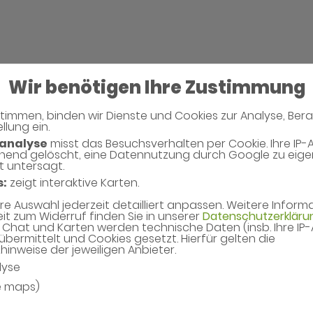
Wir benötigen Ihre Zustimmung
timmen, binden wir Dienste und Cookies zur Analyse, Ber
llung ein.
analyse
misst das Besuchsverhalten per Cookie. Ihre IP-
hend gelöscht, eine Datennutzung durch Google zu eig
t untersagt.
s:
zeigt interaktive Karten.
hre Auswahl jederzeit detailliert anpassen. Weitere Infor
eit zum Widerruf finden Sie in unserer
Datenschutzerkläru
Chat und Karten werden technische Daten (insb. Ihre IP
übermittelt und Cookies gesetzt. Hierfür gelten die
inweise der jeweiligen Anbieter.
lyse
e maps)