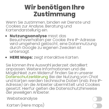
Wir benötigen Ihre
08:30 - 19:00
Zustimmung
Taubengarten-Apotheke
Wenn Sie zustimmen, binden wir Dienste und
Cookies zur Analyse, Beratung und
Kartendarstellung ein.
Nutzungsanalyse
misst das
Haben Sie noch Fragen?
Besuchsverhalten per Cookie. Ihre IP-Adresse
wird umgehend gelöscht, eine Datennutzung
durch Google zu eigenen Zwecken ist
untersagt.
Dann schreiben Sie uns einfach eine Nachricht oder
HERE Maps:
zeigt interaktive Karten.
rufen Sie uns direkt unter 06051 - 15313 an. Wir helfen
Ihnen gerne weiter.
Sie können Ihre Auswahl jederzeit detailliert
anpassen. Weitere Informationen und die
Möglichkeit zum Widerruf finden Sie in unserer
Datenschutzerklärung
. Bei der Nutzung von Chat
und Karten werden technische Daten (insb. Ihre IP-
Ihre Daten
Adresse) an die Anbieter übermittelt und Cookies
gesetzt. Hierfür gelten die Datenschutzhinweise
Vorname*
der jeweiligen Anbieter.
Websiteanalyse
Karten (Here maps)